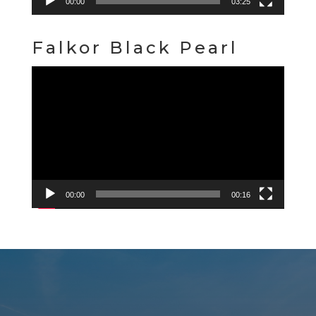
00:00
03:25
Falkor Black Pearl
Reproduktor
videozapisa
00:00
00:16