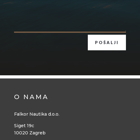
POŠALJI
O NAMA
Falkor Nautika d.o.o.
Siget 19c
10020 Zagreb