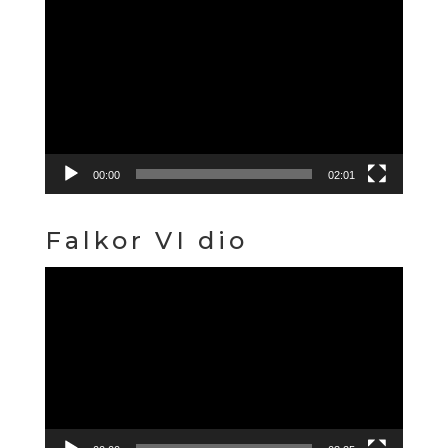
Reproduktor
videozapisa
00:00
02:01
Falkor VI dio
Reproduktor
videozapisa