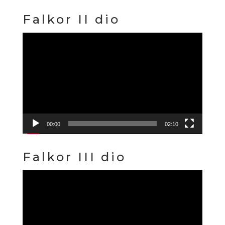
Falkor II dio
Reproduktor
videozapisa
00:00
02:10
Falkor III dio
Reproduktor
videozapisa