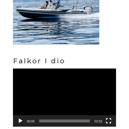
Falkor I dio
Reproduktor
videozapisa
00:00
02:02