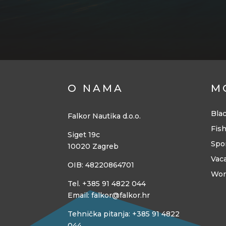
O NAMA
M
Blac
Falkor Nautika d.o.o.
Fis
Siget 19c
Spo
10020 Zagreb
Vac
OIB: 48220864701
Wor
Tel. +385 91 4822 044
Email: falkor@falkor.hr
Tehnička pitanja: +385 91 4822
044