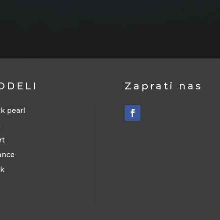
ODELI
Zaprati nas
k pearl
h
rt
ance
k