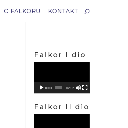
O FALKORU
KONTAKT
Falkor I dio
Reproduktor
videozapisa
00:00
02:02
Falkor II dio
Reproduktor
videozapisa