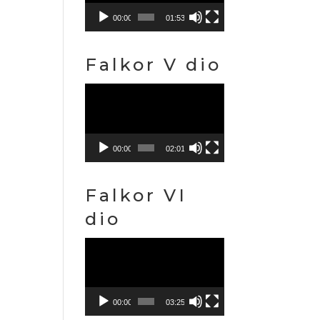
00:00
01:53
Falkor V dio
Reproduktor
videozapisa
00:00
02:01
Falkor VI
dio
Reproduktor
videozapisa
00:00
03:25