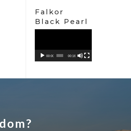
Falkor
Black Pearl
Reproduktor
videozapisa
00:00
00:16
rodom?