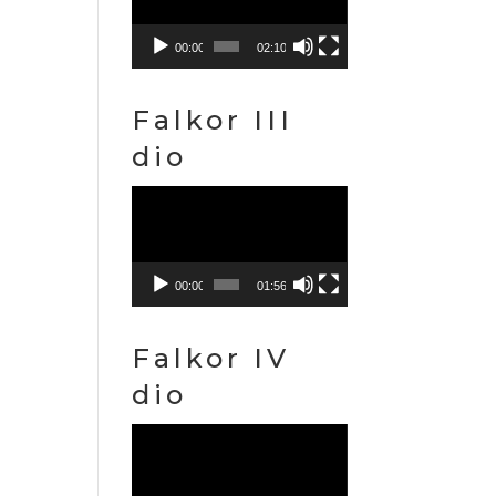
00:00
02:10
Falkor III
dio
Reproduktor
videozapisa
00:00
01:56
Falkor IV
dio
Reproduktor
videozapisa