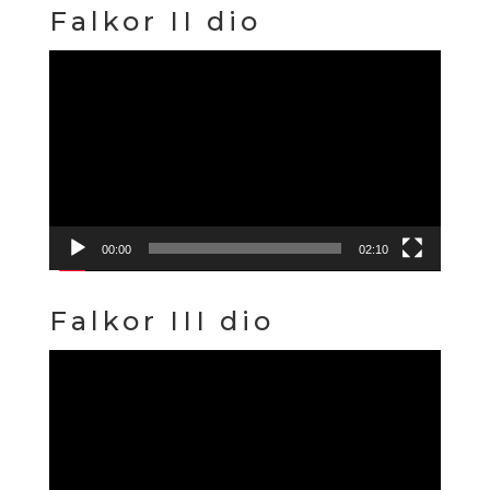
Falkor II dio
Reproduktor
videozapisa
00:00
02:10
Falkor III dio
Reproduktor
videozapisa