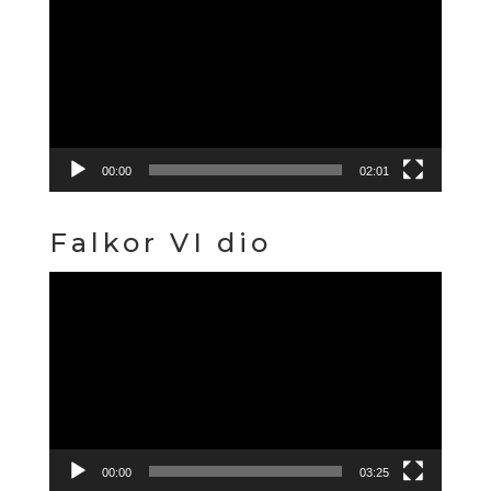
videozapisa
00:00
02:01
Falkor VI dio
Reproduktor
videozapisa
00:00
03:25