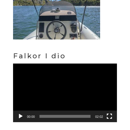
Falkor I dio
Reproduktor
videozapisa
00:00
02:02