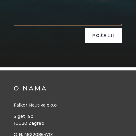
POŠALJI
O NAMA
Falkor Nautika d.o.o.
Siget 19c
10020 Zagreb
OIB: 48220864701