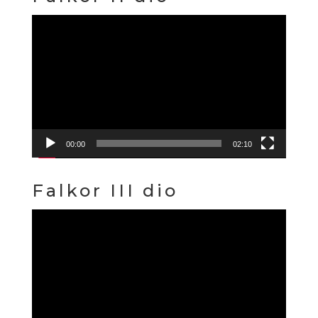
Reproduktor
videozapisa
00:00
02:10
Falkor III dio
Reproduktor
videozapisa