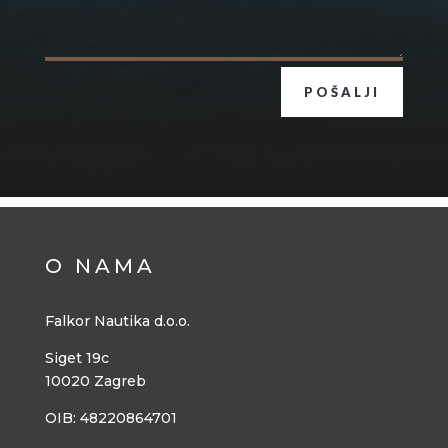
POŠALJI
O NAMA
Falkor Nautika d.o.o.
Siget 19c
10020 Zagreb
OIB: 48220864701