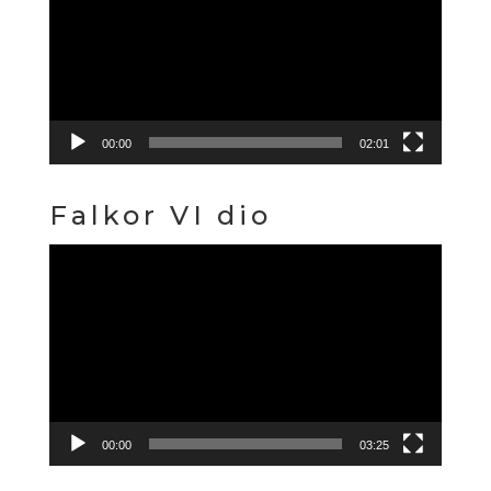
00:00
02:01
Falkor VI dio
Reproduktor
videozapisa
00:00
03:25