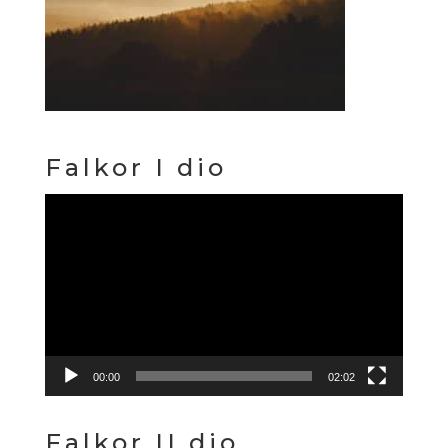
Falkor I dio
Reproduktor
videozapisa
00:00
02:02
Falkor II dio